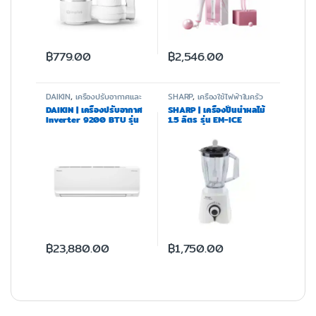
฿
779.00
฿
2,546.00
DAIKIN
,
เครื่องปรับอากาศและ
SHARP
,
เครื่องใช้ไฟฟ้าในครัว
ฟอกอากาศ
DAIKIN | เครื่องปรับอากาศ
SHARP | เครื่องปั่นน้ำผลไม้
Inverter 9200 BTU รุ่น
1.5 ลิตร รุ่น EM-ICE
FTKQ09XV2S
POWER
฿
23,880.00
฿
1,750.00