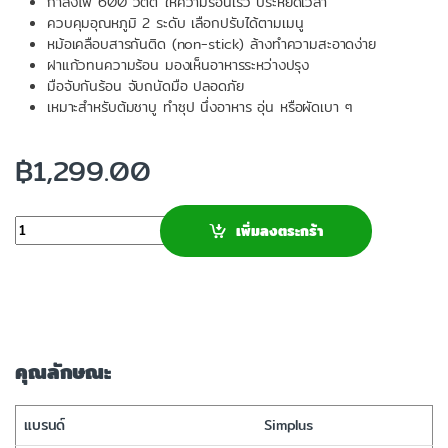
กำลังไฟ 600 วัตต์ ให้ความร้อนเร็ว ประหยัดเวลา
ควบคุมอุณหภูมิ 2 ระดับ เลือกปรับได้ตามเมนู
หม้อเคลือบสารกันติด (non-stick) ล้างทำความสะอาดง่าย
ฝาแก้วทนความร้อน มองเห็นอาหารระหว่างปรุง
มือจับกันร้อน จับถนัดมือ ปลอดภัย
เหมาะสำหรับต้มชาบู ทำซุป นึ่งอาหาร อุ่น หรือผัดเบา ๆ
฿
1,299.00
จำนวน
เพิ่มลงตระกร้า
คุณลักษณะ
แบรนด์
Simplus