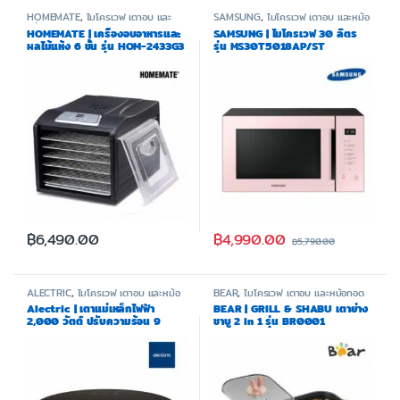
HOMEMATE
,
ไมโครเวฟ เตาอบ และ
SAMSUNG
,
ไมโครเวฟ เตาอบ และหม้อ
หม้อทอด
ทอด
HOMEMATE | เครื่องอบอาหารและ
SAMSUNG | ไมโครเวฟ 30 ลิตร
ผลไม้แห้ง 6 ชั้น รุ่น HOM-2433G3
รุ่น MS30T5018AP/ST
฿
4,990.00
฿
6,490.00
฿
5,790.00
ALECTRIC
,
ไมโครเวฟ เตาอบ และหม้อ
BEAR
,
ไมโครเวฟ เตาอบ และหม้อทอด
ทอด
Alectric | เตาแม่เหล็กไฟฟ้า
BEAR | GRILL & SHABU เตาย่าง
2,000 วัตต์ ปรับความร้อน 9
ชาบู 2 in 1 รุ่น BR0001
ระดับ รุ่น CT2 – รับประกัน 3 ปี