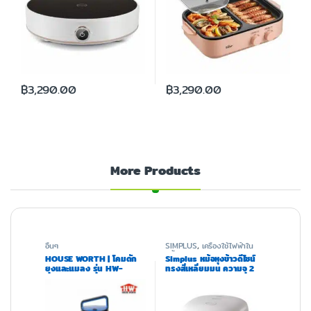
฿
3,290.00
฿
3,290.00
More Products
อื่นๆ
SIMPLUS
,
เครื่องใช้ไฟฟ้าใน
ครัว
HOUSE WORTH | โคมดัก
Simplus หม้อหุงข้าวดีไซน์
ยุงและแมลง รุ่น HW-
ทรงสี่เหลี่ยมมน ความจุ 2
K504BB
ลิตร รุ่น DFBA005