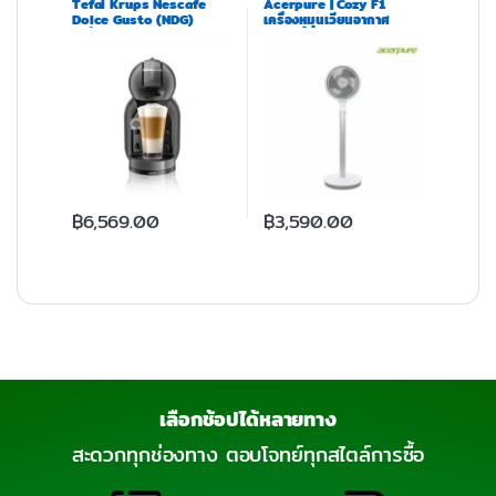
Tefal Krups Nescafe
Acerpure | Cozy F1
Dolce Gusto (NDG)
เครื่องหมุนเวียนอากาศ
เครื่องชงกาแฟแคปซูล รุ่น
พัดลมตั้งโต๊ะ ใบพัดขนาด 9
MINI ME KP120866
นิ้ว
฿
6,569.00
฿
3,590.00
เลือกช้อปได้หลายทาง
สะดวกทุกช่องทาง ตอบโจทย์ทุกสไตล์การซื้อ