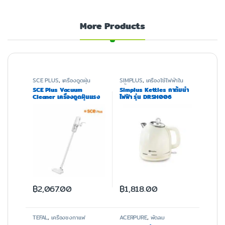
More Products
SCE PLUS
,
เครื่องดูดฝุ่น
SIMPLUS
,
เครื่องใช้ไฟฟ้าใน
ครัว
SCE Plus Vacuum
Simplus Kettles กาต้มน้ำ
Cleaner เครื่องดูดฝุ่นแรง
ไฟฟ้า รุ่น DRSH006
ดูดสูง 16000Pa รุ่น Dust
Vc-Y
฿
2,067.00
฿
1,818.00
TEFAL
,
เครื่องชงกาแฟ
ACERPURE
,
พัดลม