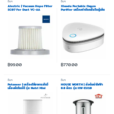
อื่นๆ
อื่นๆ
Alectric | Vacuum Hepa Filter
Xiaoda Portable Oxgen
SC07 For Dust VC-AA
Purifier เครื่องกำจัดกลิ่นในตู้เย็น
พร้อมโหมดถนอมอาหาร รับประกัน
1 ปี
฿
99.00
฿
770.00
อื่นๆ
อื่นๆ
Petoneer | เครื่องให้อาหารสัตวื
HOUSE WORTH | ถังต้มน้ำไฟฟ้า
เลี้ยงอัตโนมัติ รุ่น Nutri Mini
8.8 ลิตร รุ่น HW-EU10