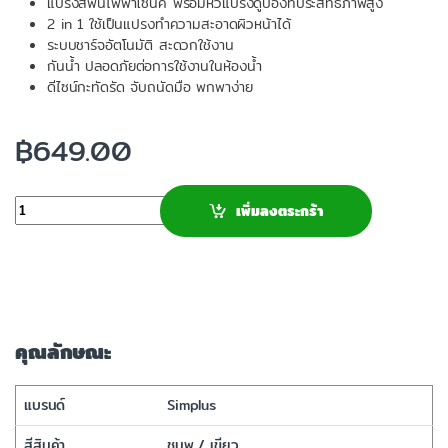
แปรงสีฟันไฟฟ้าโซนิค พร้อมหัวแปรงดูปองท์ประสิทธิภาพสูง
2 in 1 ใช้เป็นแปรงทำความสะอาดผิวหน้าได้
ระบบชาร์จอัตโนมัติ สะดวกใช้งาน
กันน้ำ ปลอดภัยต่อการใช้งานในห้องน้ำ
ดีไซน์กะทัดรัด จับถนัดมือ พกพาง่าย
฿
649.00
จำนวน
เพิ่มลงตระกร้า
คุณลักษณะ
แบรนด์
Simplus
สีสินค้า
ชมพู / เขียว