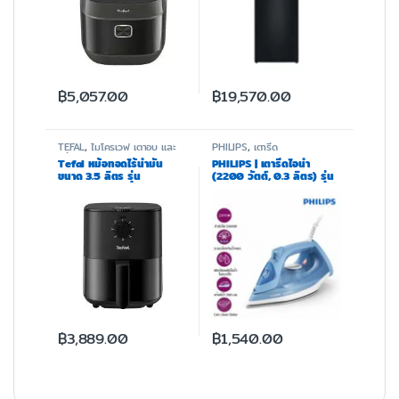
฿
5,057.00
฿
19,570.00
TEFAL
,
ไมโครเวฟ เตาอบ และ
PHILIPS
,
เตารีด
หม้อทอด
Tefal หม้อทอดไร้น้ำมัน
PHILIPS | เตารีดไอน้ำ
ขนาด 3.5 ลิตร รุ่น
(2200 วัตต์, 0.3 ลิตร) รุ่น
EY130866
DST3020/20a
฿
3,889.00
฿
1,540.00