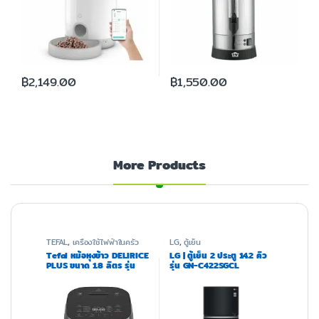
฿
2,149.00
฿
1,550.00
More Products
TEFAL
,
เครื่องใช้ไฟฟ้าในครัว
LG
,
ตู้เย็น
Tefal หม้อหุงข้าว DELIRICE
LG | ตู้เย็น 2 ประตู 14.2 คิว
PLUS ขนาด 1.8 ลิตร รุ่น
รุ่น GN-C422SGCL
RK776B66