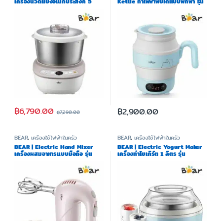
เครื่องนวดแป้งอเนกประสงค์ 5
Kettle กาไฟฟ้าพับได้แบบพกพา รุ่น
ลิตร รุ่น BR0045
BR0007 (แถมฟรีถุงผ้า)
฿
6,790.00
฿
2,900.00
฿
7,290.00
BEAR
,
เครื่องใช้ไฟฟ้าในครัว
BEAR
,
เครื่องใช้ไฟฟ้าในครัว
BEAR | Electric Hand Mixer
BEAR | Electric Yogurt Maker
เครื่องผสมอาหารแบบมือถือ รุ่น
เครื่องทำโยเกิร์ต 1 ลิตร รุ่น
BR0046
BR0004 (ฟรีถ้วย Ceramic 4
ถ้วย,ชามสแตนเลส 1 ชิ้น)