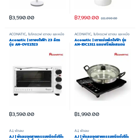
฿
7,990.00
฿
3,590.00
฿
11,090.00
ACONATIC
,
ไมโครเวฟ เตาอบ และหม้อ
ACONATIC
,
ไมโครเวฟ เตาอบ และหม้อ
ทอด
ทอด
Aconatic | เตาอบไฟฟ้า 23 ลิตร
Aconatic | เตาแม่เหล็กไฟฟ้า รุ่น
รุ่น AN-OVE1523
AN-IDC1311 แถมฟรีหม้อสแตน
เลส
฿
3,590.00
฿
1,990.00
AJ
,
พัดลม
AJ
,
พัดลม
AJ | พัดลมอุตสาหกรรมชนิดตั้งโต๊ะ
AJ | พัดลมอุตสาหกรรมชนิดตั้งโต๊ะ