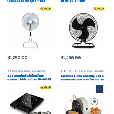
(ขาสไลด์) 18 นิ้ว รุ่น JT-183
18 นิ้ว รุ่น JT-189
฿
1,250.00
฿
1,450.00
AJ
,
ไมโครเวฟ เตาอบ และหม้อทอด
ALECTRIC
,
ไมโครเวฟ เตาอบ และหม้อ
ทอด
AJ | เตาแม่เหล็กไฟฟ้าหน้าเตา
Alectric | Plus Capsule 2 in 1
คริสตัล 1300 วัตต์ รุ่น IN-008B
หม้อทอดพร้อมเตาย่าง ไร้น้ำมัน รุ่น
A-SM3