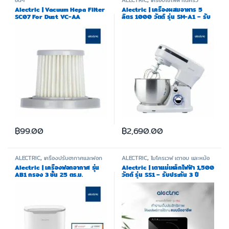
อื่นๆ
ALECTRIC
,
เครื่องใช้ไฟฟ้าในครัว
Alectric | Vacuum Hepa Filter
Alectric | เครื่องผสมอาหาร 5
SC07 For Dust VC-AA
ลิตร 1000 วัตต์ รุ่น SM-A1 – รับ
ประกัน 3 ปี
฿
99.00
฿
2,690.00
ALECTRIC
,
เครื่องปรับอากาศและฟอก
ALECTRIC
,
ไมโครเวฟ เตาอบ และหม้อ
อากาศ
ทอด
Alectric | เครื่องฟอกอากาศ รุ่น
Alectric | เตาแม่เหล็กไฟฟ้า 1,500
AB1 กรอง 3 ชั้น 25 ตร.ม.
วัตต์ รุ่น SS1 – รับประกัน 3 ปี