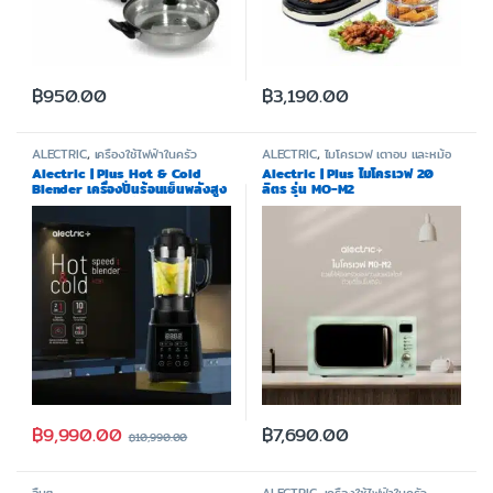
฿
950.00
฿
3,190.00
ALECTRIC
,
เครื่องใช้ไฟฟ้าในครัว
ALECTRIC
,
ไมโครเวฟ เตาอบ และหม้อ
ทอด
Alectric | Plus Hot & Cold
Alectric | Plus ไมโครเวฟ 20
Blender เครื่องปั่นร้อนเย็นพลังสูง
ลิตร รุ่น MO-M2
1.75 ลิตร 1000 วัตต์ รุ่น HCB1 –
รับประกัน 3 ปี
฿
9,990.00
฿
7,690.00
฿
10,990.00