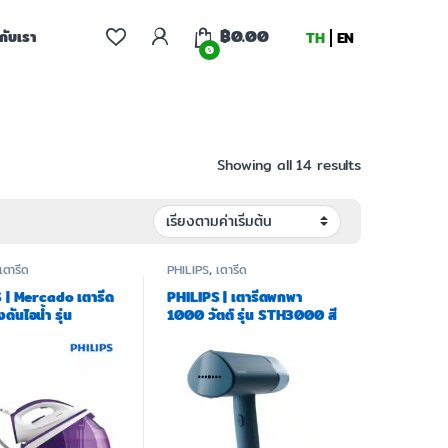
฿
0.00
จกับเรา
TH
EN
0
Showing all 14 results
เตารีด
PHILIPS
,
เตารีด
 | Mercado เตารีด
PHILIPS | เตารีดพกพา
ันไอน้ำ รุ่น
1000 วัตต์ รุ่น STH3000 สี
/30 – Smart Calc
ฟ้า