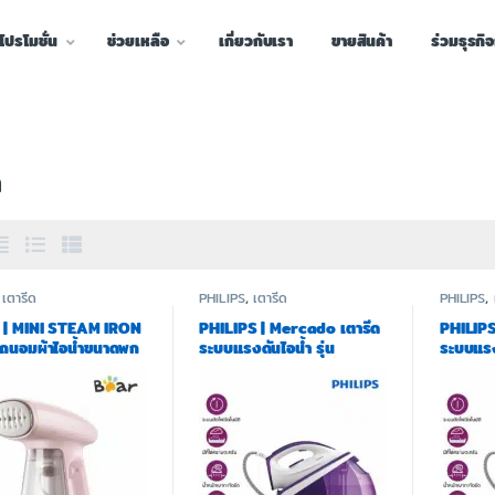
โปรโมชั่น
ช่วยเหลือ
เกี่ยวกับเรา
ขายสินค้า
ร่วมธุรกิ
ด
,
เตารีด
PHILIPS
,
เตารีด
PHILIPS
,
 | MINI STEAM IRON
PHILIPS | Mercado เตารีด
PHILIPS
ดถนอมผ้าไอน้ำขนาดพก
ระบบแรงดันไอน้ำ รุ่น
ระบบแรงด
่น BR0049
HI5919/30 – Smart Calc
HI5919
Clean
Cleana