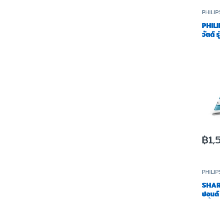
PHILIP
PHILI
วัตต์
฿
1,
PHILIP
SHARP
ปอนด์
สีน้ำเ