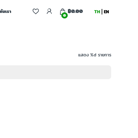
฿
0.00
จกับเรา
TH
EN
0
แสดง %d รายการ