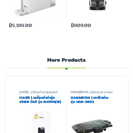
฿
5,189.00
฿
909.00
More Products
HAIER
,
เครื่องทำน้ำอุ่นและน้ำ
HANABISHI
,
ไมโครเวฟ เตาอบ
ร้อน
และหม้อทอด
HAIER | เครื่องทำน้ำอุ่น
HANABISHI | เตาปิ้งย่าง
4500 วัตต์ รุ่น EI45M1(W)
รุ่น HSG-305S