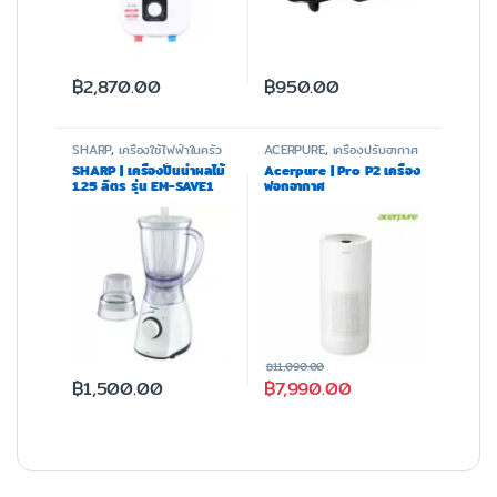
฿
2,870.00
฿
950.00
SHARP
,
เครื่องใช้ไฟฟ้าในครัว
ACERPURE
,
เครื่องปรับอากาศ
และฟอกอากาศ
SHARP | เครื่องปั่นน้ำผลไม้
Acerpure | Pro P2 เครื่อง
1.25 ลิตร รุ่น EM-SAVE1
ฟอกอากาศ
฿
11,090.00
฿
1,500.00
฿
7,990.00