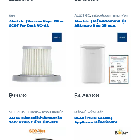
อื่นๆ
ALECTRIC
,
เครื่องปรับอากาศและฟอก
อากาศ
Alectric | Vacuum Hepa Filter
Alectric | เครื่องฟอกอากาศ รุ่น
SC07 For Dust VC-AA
AB1 กรอง 3 ชั้น 25 ตร.ม.
฿
99.00
฿
4,790.00
SCE PLUS
,
ไมโครเวฟ เตาอบ และหม้อ
เครื่องใช้ไฟฟ้าในครัว
ทอด
ALTEC หม้อทอดไร้น้ำมันกระจกใส
BEAR | Multi Cooking
360° ความจุ 2 ลิตร รุ่นZ-PF3
Appliance เครื่องทำอาหาร
อเนกประสงค์ รุ่น BR0008