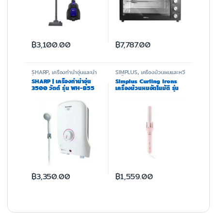
฿
3,100.00
฿
7,787.00
SHARP
,
เครื่องทำน้ำอุ่นและน้ำ
SIMPLUS
,
เครื่องม้วนผมและหวี
ร้อน
ไดร์
SHARP | เครื่องทำน้ำอุ่น
Simplus Curling Irons
3500 วัตต์ รุ่น WH-B55
เครื่องม้วนผมอัตโนมัติ รุ่น
JFBA010 ขนาด 32 มม.
฿
3,350.00
฿
1,559.00