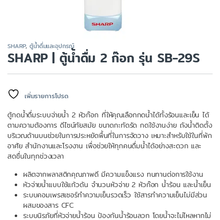
SHARP
,
ตู้น้ำดื่มและอุปกรณ์
SHARP | ตู้น้ำดื่ม 2 ก๊อก รุ่น SB-29S
เพิ่มรายการโปรด
ตู้กดน้ำดื่มระบบจ่ายน้ำ 2 หัวก๊อก ที่ให้คุณเลือกกดน้ำได้ทั้งร้อนและเย็น ได้
ตามความต้องการ ดีไซน์ทัยสมัย ขนาดกะทัดรัด กดใช้งานง่าย ถังน้ำติดตั้ง
บริเวณด้านบนช่วยในการประหยัดพื้นที่ในการจัดวาง เหมาะสำหรับใช้ในที่พัก
อาศัย สำนักงานและโรงงาน เพื่อช่วยให้ทุกคนดื่มน้ำได้อย่างสะดวก และ
สดชื่นในทุกช่วงเวลา
ผลิตจากพลาสติกคุณภาพดี มีความแข็งแรง ทนทานต่อการใช้งาน
หัวจ่ายน้ำแบบใช้แก้วดัน จำนวนหัวจ่าย 2 หัวก๊อก น้ำร้อน และน้ำเย็น
ระบบคอมเพรสเซอร์ทำความเย็นรวดเร็ว ใช้สารทำความเย็นไม่มีส่วน
ผสมของสาร CFC
ระบบนิรภัยที่หัวจ่ายน้ำร้อน ป้องกันน้ำร้อนลวก โดยน้ำจะไม่ไหลหากไม่