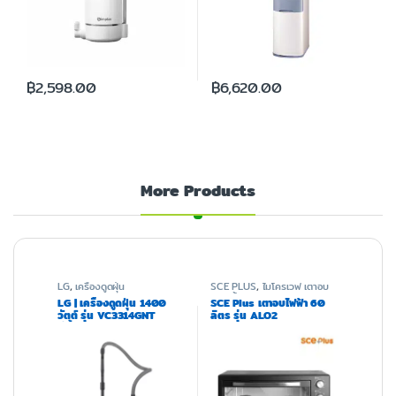
฿
2,598.00
฿
6,620.00
More Products
LG
,
เครื่องดูดฝุ่น
SCE PLUS
,
ไมโครเวฟ เตาอบ
และหม้อทอด
LG | เครื่องดูดฝุ่น 1400
SCE Plus เตาอบไฟฟ้า 60
วัตต์ รุ่น VC3314GNT
ลิตร รุ่น ALO2
สีน้ำเงิน