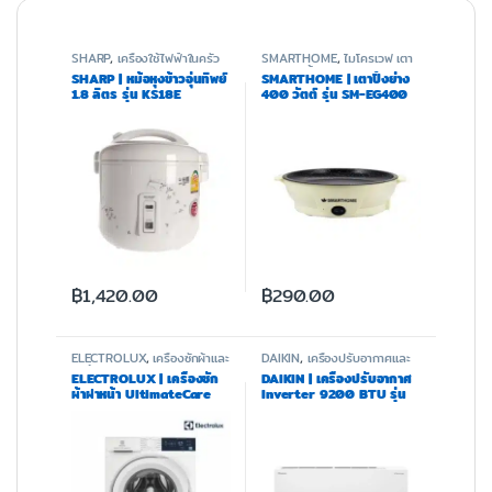
SHARP
,
เครื่องใช้ไฟฟ้าในครัว
SMARTHOME
,
ไมโครเวฟ เตา
อบ และหม้อทอด
SHARP | หม้อหุงข้าวอุ่นทิพย์
SMARTHOME | เตาปิ้งย่าง
1.8 ลิตร รุ่น KS18E
400 วัตต์ รุ่น SM-EG400
฿
1,420.00
฿
290.00
ELECTROLUX
,
เครื่องซักผ้าและ
DAIKIN
,
เครื่องปรับอากาศและ
อบผ้า
ฟอกอากาศ
ELECTROLUX | เครื่องซัก
DAIKIN | เครื่องปรับอากาศ
ผ้าฝาหน้า UltimateCare
Inverter 9200 BTU รุ่น
300 (8 KG) รุ่น
FTKQ09XV2S
EWF8024D3WB