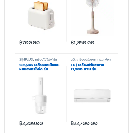
฿
700.00
฿
1,850.00
SIMPLUS
,
เครื่องใช้ไฟฟ้าใน
LG
,
เครื่องปรับอากาศและฟอก
ครัว
อากาศ
Simplus เครื่องบดเนื้อและ
LG | เครื่องปรับอากาศ
ผสมอาหารไฟฟ้า รุ่น
11,900 BTU รุ่น
DDJR006
IK10RN.SR2
฿
2,209.00
฿
22,700.00