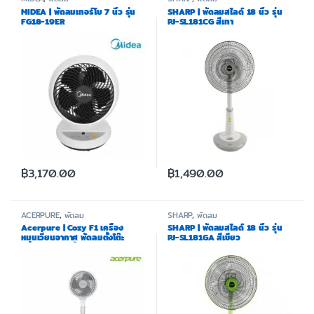
MIDEA | พัดลมเทอร์โบ 7 นิ้ว รุ่น
SHARP | พัดลมสไลด์ 18 นิ้ว รุ่น
FG18-19ER
PJ-SL181CG สีเทา
฿
3,170.00
฿
1,490.00
ACERPURE
,
พัดลม
SHARP
,
พัดลม
Acerpure | Cozy F1 เครื่อง
SHARP | พัดลมสไลด์ 18 นิ้ว รุ่น
หมุนเวียนอากาศ พัดลมตั้งโต๊ะ
PJ-SL181GA สีเขียว
ใบพัดขนาด 9 นิ้ว