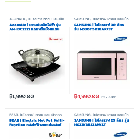
ACONATIC
,
ไมโครเวฟ เตาอบ และหม้อ
SAMSUNG
,
ไมโครเวฟ เตาอบ และหม้อ
ทอด
ทอด
Aconatic | เตาแม่เหล็กไฟฟ้า รุ่น
SAMSUNG | ไมโครเวฟ 30 ลิตร
AN-IDC1311 แถมฟรีหม้อสแตน
รุ่น MS30T5018AP/ST
เลส
฿
4,990.00
฿
1,990.00
฿
5,790.00
BEAR
,
ไมโครเวฟ เตาอบ และหม้อทอด
SAMSUNG
,
ไมโครเวฟ เตาอบ และหม้อ
ทอด
BEAR | Electric Hot Pot Multi-
SAMSUNG | ไมโครเวฟ 23 ลิตร รุ่น
Function หม้อไฟฟ้าอเนกประสงค์
MS23K3513AW/ST
2 ชั้น รุ่น BR0042