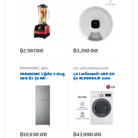
ได้
฿
2,587.00
฿
3,290.00
PANASONIC
,
ตู้เย็น
LG
,
เครื่องซักผ้าและอบผ้า
PANASONIC | ตู้เย็น 2 ประตู
LG | เครื่องอบผ้า 10.5 KG
10.8 คิว รุ่น NR-
รุ่น RC9066A3F ระบบ
BL342PPTH
Condensing Dry System
฿
16,930.00
฿
43,990.00