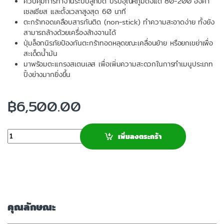
ควบคุมการทำงานระบบลูกบิด ปรับอุณหภูมิตั้งแต่ 80-200 องศา
เซลเซียส และตั้งเวลาสูงสุด 60 นาที
ตะกร้าทอดเคลือบสารกันติด (non-stick) ทำความสะอาดง่าย ทั้งยัง
สามารถล้างด้วยเครื่องล้างจานได้
ปุ่มล็อกนิรภัยป้องกันตะกร้าทอดหลุดขณะเคลื่อนย้าย หรือยกเขย่าเพื่อ
สะเด็ดน้ำมัน
มาพร้อมตะแกรงสเตนเลส เพื่อเพิ่มความสะดวกในการทำเมนูประเภท
ปิ้งย่างมากยิ่งขึ้น
฿
6,500.00
จำนวน
เพิ่มลงตระกร้า
คุณลักษณะ