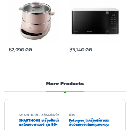
฿
2,990.00
฿
3,140.00
More Products
SMARTHOME
,
เครื่องใช้ไฟฟ้า
อื่นๆ
ในครัว
SMARTHOME เครื่องปั่นน้ำ
Petoneer | เครื่องให้อาหาร
ผลไม้แบบพาณิชย์ รุ่น BD-
สัตว์เลี้ยงอัตโนมัติแบบหมุน
2022
รุ่น Nutri Spin เชื่อมต่อแอพ