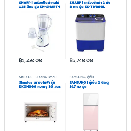
SHARP | เครื่องปั่นน้ำผลไม้
SHARP | เครื่องซักผ้า 2 ถัง
1.25 ลิตร รุ่น EM-SMART4
8 กก. รุ่น ES-TW80BL
฿
1,550.00
฿
5,740.00
SIMPLUS
,
ไมโครเวฟ เตาอบ
SAMSUNG
,
ตู้เย็น
และหม้อทอด
Simplus เตาอบไฟฟ้า รุ่น
SAMSUNG | ตู้เย็น 2 ประตู
DKXH006 ความจุ 30 ลิตร
14.7 คิว รุ่น
RT42CB66448CST