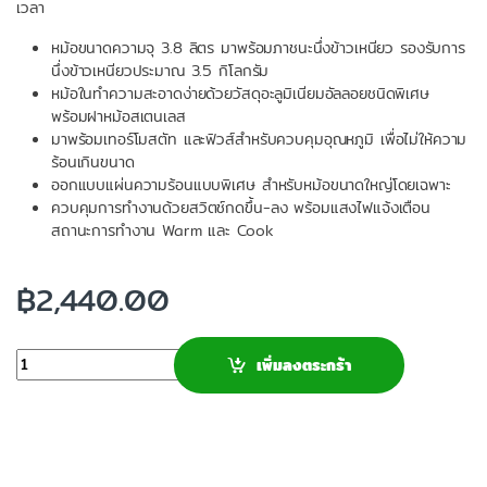
เวลา
หม้อขนาดความจุ 3.8 ลิตร มาพร้อมภาชนะนึ่งข้าวเหนียว รองรับการ
นึ่งข้าวเหนียวประมาณ 3.5 กิโลกรัม
หม้อในทำความสะอาดง่ายด้วยวัสดุอะลูมิเนียมอัลลอยชนิดพิเศษ
พร้อมฝาหม้อสเตนเลส
มาพร้อมเทอร์โมสตัท และฟิวส์สำหรับควบคุมอุณหภูมิ เพื่อไม่ให้ความ
ร้อนเกินขนาด
ออกแบบแผ่นความร้อนแบบพิเศษ สำหรับหม้อขนาดใหญ่โดยเฉพาะ
ควบคุมการทำงานด้วยสวิตช์กดขึ้น-ลง พร้อมแสงไฟแจ้งเตือน
สถานะการทำงาน Warm และ Cook
฿
2,440.00
จำนวน
เพิ่มลงตระกร้า