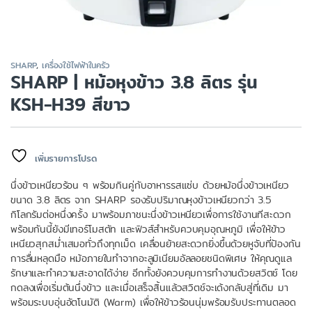
SHARP
,
เครื่องใช้ไฟฟ้าในครัว
SHARP | หม้อหุงข้าว 3.8 ลิตร รุ่น
KSH-H39 สีขาว
เพิ่มรายการโปรด
นึ่งข้าวเหนียวร้อน ๆ พร้อมกินคู่กับอาหารรสแซ่บ ด้วยหม้อนึ่งข้าวเหนียว
ขนาด 3.8 ลิตร จาก SHARP รองรับปริมาณหุงข้าวเหนียวกว่า 3.5
กิโลกรัมต่อหนึ่งครั้ง มาพร้อมภาชนะนึ่งข้าวเหนียวเพื่อการใช้งานทีสะดวก
พร้อมกันนี้ยังมีเทอร์โมสตัท และฟิวส์สำหรับควบคุมอุณหภูมิ เพื่อให้ข้าว
เหนียวสุกสม่ำเสมอทั่วถึงทุกเม็ด เคลื่อนย้ายสะดวกยิ่งขึ้นด้วยหูจับที่ป้องกัน
การลื่นหลุดมือ หม้อภายในทำจากอะลูมิเนียมอัลลอยชนิดพิเศษ ให้คุณดูแล
รักษาและทำความสะอาดได้ง่าย อีกทั้งยังควบคุมการทำงานด้วยสวิตช์ โดย
กดลงเพื่อเริ่มต้นนึ่งข้าว และเมื่อเสร็จสิ้นแล้วสวิตช์จะเด้งกลับสู่ที่เดิม มา
พร้อมระบบอุ่นอัตโนมัติ (Warm) เพื่อให้ข้าวร้อนนุ่มพร้อมรับประทานตลอด