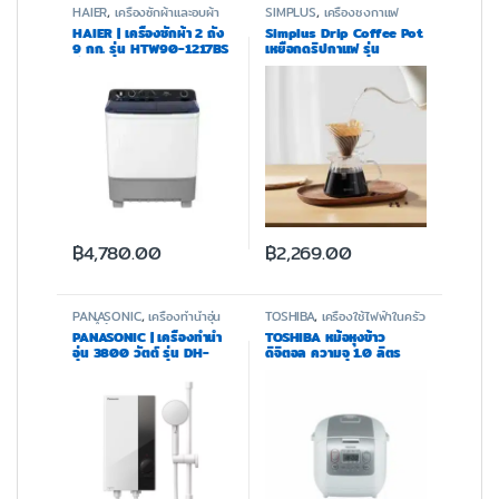
HAIER
,
เครื่องซักผ้าและอบผ้า
SIMPLUS
,
เครื่องชงกาแฟ
HAIER | เครื่องซักผ้า 2 ถัง
Simplus Drip Coffee Pot
9 กก. รุ่น HTW90-1217BS
เหยือกดริปกาแฟ รุ่น
สีเทา
KFJH020
฿
4,780.00
฿
2,269.00
PANASONIC
,
เครื่องทำน้ำอุ่น
TOSHIBA
,
เครื่องใช้ไฟฟ้าในครัว
และน้ำร้อน
PANASONIC | เครื่องทำน้ำ
TOSHIBA หม้อหุงข้าว
อุ่น 3800 วัตต์ รุ่น DH-
ดิจิตอล ความจุ 1.0 ลิตร
3US1TW
RC-10NMF(WT)A