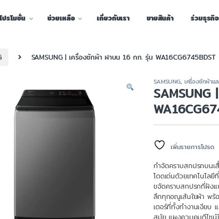
โปรโมชั่น
ช่วยเหลือ
เกี่ยวกับเรา
ขายสินค้า
ร่วมธุรกิ
G
SAMSUNG | เครื่องซักผ้า ฝาบน 16 กก. รุ่น WA16CG6745BDST
SAMSUNG
,
เครื่องซักผ้าแ
SAMSUNG | เ
WA16CG67
เพิ่มรายการโปรด
กำจัดคราบสกปรกบนเสื้
โดดเด่นด้วยเทคโนโลยีที
ขจัดคราบสกปรกที่ฝังแน
ลึกทุกอณูเส้นใยผ้า พร
เตอร์ที่ทั้งทำงานเงียบ
สมัย แผงควบคุมดีไซน์ใ