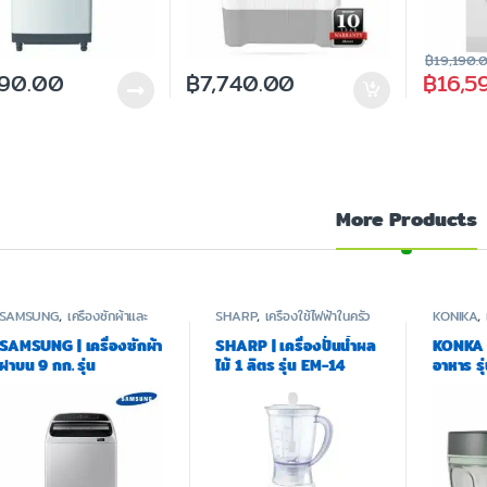
฿
19,190.
990.00
฿
7,740.00
฿
16,5
More Products
SAMSUNG
,
เครื่องซักผ้าและ
SHARP
,
เครื่องใช้ไฟฟ้าในครัว
KONIKA
,
อบผ้า
SAMSUNG | เครื่องซักผ้า
SHARP | เครื่องปั่นน้ำผล
KONKA |
ฝาบน 9 กก. รุ่น
ไม้ 1 ลิตร รุ่น EM-14
อาหาร ร
WA90T5160BW/ST