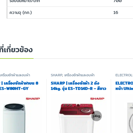
รอบปั่นหมาด/นาที
700
ความจุ (กก.)
16
ที่เกี่ยวข้อง
เครื่องซักผ้าและอบผ้า
SHARP
,
เครื่องซักผ้าและอบผ้า
ELECTRO
 เครื่องซักผ้าฝาบน 8
SHARP | เครื่องซักผ้า 2 ถัง
ELECTROL
น ES-W80HT-GY
14kg. รุ่น ES-TD14D-R – สีขาว
หน้า Ult
แดง รับประกันมอเตอร์ 10 ปี
KG) รุ่