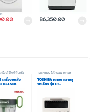
00
90.00
฿
6,350.00
เครื่องใช้ไฟฟ้าในครัว
TOSHIBA
,
ไมโครเวฟ เตาอบ
และหม้อทอด
 เครื่องบดสับ
TOSHIBA เตาอบ ความจุ
ุ่น KJ-LS01
10 ลิตร รุ่น ET-
TD7080(IV)