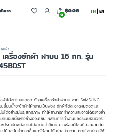
฿
0.00
จกับเรา
TH
EN
0
ละอบผ้า
ครื่องซักผ้า ฝาบน 16 กก. รุ่น
45BDST
อผ้าได้อย่างหมดจด ด้วยเครื่องซักผ้าฝาบน จาก SAMSUNG
่เปลี่ยนน้ำยาซักผ้าให้กลายเป็นฟอง ซักผ้าได้สะอาดหมดจดและ
่นได้อย่างมีประสิทธิภาพ ทำให้สามารถทำความสะอาดได้อย่างล้ำ
้อมถนอมเนื้อผ้าอย่างอ่อนโยน ผสานการทำงานของระบบอินเวอร์
 และประหยัดพลังงานได้มากกว่าที่เคย มาพร้อมดีไซน์ที่สวยงามทัน
หม่ป้องกันน้ำกระเซ็นและใช้งานได้อย่างง่ายดาย ตอบโจทย์การใช้