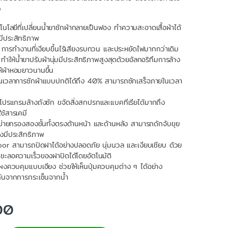
ว
โลยีที่เปลี่ยนน้ำยาซักผ้ากลายเป็นฟอง ทำความสะอาดเสื้อผ้าได้
มีประสิทธิภาพ
 การทำงานที่เงียบขึ้นไร้เสียงรบกวน และประหยัดไฟมากกว่าเดิม
ให้น้ำยาปรับผ้านุ่มมีประสิทธิภาพสูงสุดด้วยอัลกอริทึมการล้าง
ห้ผ้าหอมยาวนานขึ้น
เวลาการซักผ้าแบบปกติได้ถึง 40% สามารถซักเสร็จภายในเวลา
ปรแกรมล้างถังซัก ขจัดสิ่งสกปรกและแบคทีเรียได้มากถึง
ช้สารเคมี
่ายกรองสองชั้นทั้งตรงด้านหน้า และด้านหลัง สามารถดักจับขุย
่างมีประสิทธิภาพ
or สามารถปิดฝาได้อย่างปลอดภัย นุ่มนวล และเงียบเชียบ ด้วย
ถชะลอความเร็วของฝาปิดได้โดยอัตโนมัติ
ควบคุมแบบเอียง ช่วยให้เห็นปุ่มควบคุมต่าง ๆ ได้อย่าง
ันจากการกระเซ็นจากน้ำ
00