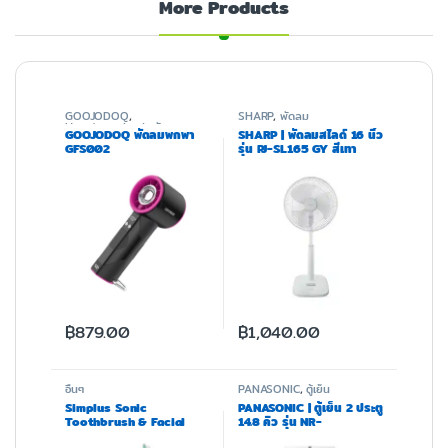
More Products
GOOJODOQ
,
SHARP
,
พัดลม
Uncategorized
,
พัดลม
GOOJODOQ พัดลมพกพา
SHARP | พัดลมสไลด์ 16 นิ้ว
GFS002
รุ่น PJ-SL165 GY สีเทา
฿
879.00
฿
1,040.00
อื่นๆ
PANASONIC
,
ตู้เย็น
Simplus Sonic
PANASONIC | ตู้เย็น 2 ประตู
Toothbrush & Facial
14.8 คิว รุ่น NR-
Cleansing Brush รุ่น
BX471WGWT