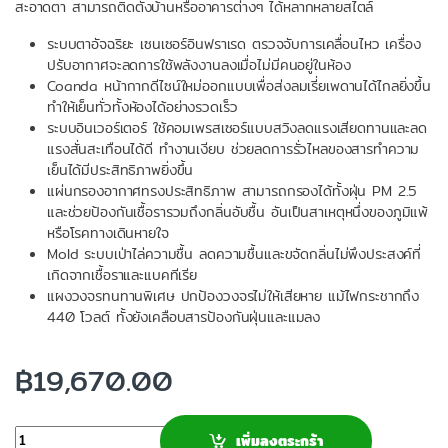
สะอาดตา สามารถติดตั้งบ้านหรืออาคารต่างๆ ได้หลากหลายสไตล์
ระบบตาอัจฉริยะ เซนเซอร์อินฟราเรด ตรวจจับการเคลื่อนไหว เครื่อง
ปรับอากาศจะลดการใช้พลังงานลงเมื่อไม่มีคนอยู่ในห้อง
Coanda หน้ากากดีไซน์ใหม่ออกแบบเพื่อส่งลมเรี่ยเพดานได้ไกลยิ่งขึ้น
ทำให้เย็นทั่วทั้งห้องได้อย่างรวดเร็ว
ระบบอินเวอร์เตอร์ ใช้คอมเพรสเซอร์แบบสวิงลดแรงเสียดทานและลด
แรงสั่นสะเทือนได้ดี ทำงานเงียบ ช่วยลดการรั่วไหลของสารทำความ
เย็นได้มีประสิทธิภาพยิ่งขึ้น
แผ่นกรองอากาศทรงประสิทธิภาพ สามารถกรองได้ทั้งฝุ่น PM 2.5
และช่วยป้องกันเชื้อรารวมถึงกลิ่นอับชื้น อันเป็นสาเหตุหนึ่งของภูมิแพ้
หรือโรคทางเดินหายใจ
Mold ระบบเป่าไล่ความชื้น ลดความชื้นและขจัดกลิ่นไม่พึงประสงค์ที่
เกิดจากเชื้อราและแบคทีเรีย
แผงวงจรทนทานพิเศษ ปกป้องวงจรไม่ให้เสียหาย แม้ไฟกระชากถึง
440 โวลต์ ทั้งยังเคลือบสารป้องกันฝุ่นและแมลง
฿
19,670.00
จำนวน
เพิ่มลงตระกร้า