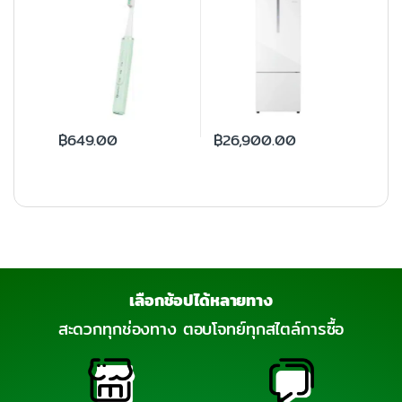
DDYS002 แปรงสีฟันไฟฟ้า
โซนิคแบบ 2 in 1
฿
649.00
฿
26,900.00
เลือกช้อปได้หลายทาง
สะดวกทุกช่องทาง ตอบโจทย์ทุกสไตล์การซื้อ