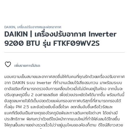
DAIKIN
,
เครื่องปรับอากาศและฟอกอากาศ
DAIKIN | เครื่องปรับอากาศ Inverter
9200 BTU รุ่น FTKF09WV2S
เพิ่มรายการโปรด
มอบความเย็นสบายและอากาศสดชื่นให้กับคนที่คุณรักด้วยเครื่องปรับอากาศ
จาก DAIKIN ระบบ Inverter ที่ทำงานเงียบไร้เสียงรบกวน มาพร้อมระบบ
ตาอัจฉริยะที่สามารถตรวจจับการเคลื่อนไหวเมื่อไม่มีคนอยู่ในห้อง จากนั้นจะ
ปรับอุณหภูมิขึ้น 2 องศาเซลเซียส เพื่อช่วยประหยัดไฟได้มากขึ้น พร้อมกันนี้
ยังสูดลมหายใจได้เต็มปอดด้วยแผ่นกรองอากาศบริสุทธิ์ที่สามารถกรองได้
ทั้งฝุ่น PM 2.5 และยังช่วยยับยั้งเชื้อโรค ลดกลิ่นอับชื้นหรือไวรัสและ
แบคทีเรียอันเป็นสาเหตุของโรคภูมิแพ้และทางเดินหายใจต่างๆ ได้อย่างมี
ประสิทธิภาพ พิเศษกว่าด้วยดีไซน์หน้ากากแบบใหม่ที่ทำให้ส่งลมได้ไกลขึ้น
ให้คุณเย็นสบายอย่างรวดเร็วไม่ว่าอยู่มุมไหนของห้องก็ตาม ดีไซน์สีขาวสวย