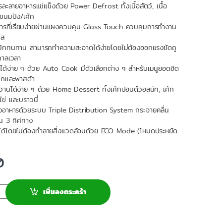
ละลายอาหารแช่แข็งด้วย Power Defrost ทั้งเนื้อสัตว์, เนื้อ
ะขนมปัง/เค้ก
ารที่เรียบง่ายผ่านแผงควบคุม Glass Touch ควบคุมการทำงาน
ัส
รามิกทนทาน สามารถทำความสะอาดได้ง่ายโดยไม่ต้องออกแรงขัดถู
กาลเวลา
ด้ง่าย ๆ ด้วย Auto Cook มีตัวเลือกต่าง ๆ สำหรับเมนูยอดฮิต
์ปีกและพาสต้า
หวานได้ง่าย ๆ ด้วย Home Dessert ทั้งเค้กปอนด์วอลนัท, เค้ก
ไข่ และบราวนี่
องอาหารด้วยระบบ Triple Distribution System กระจายคลื่น
น 3 ทิศทาง
ได้โดยไม่ต้องทำลายสิ่งแวดล้อมด้วย ECO Mode (โหมดประหยัด
0
เพิ่มลงตระกร้า