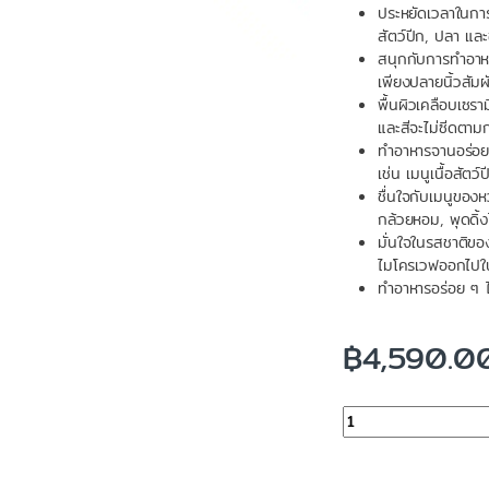
ประหยัดเวลาในการ
สัตว์ปีก, ปลา แล
สนุกกับการทำอาห
เพียงปลายนิ้วสัมผ
พื้นผิวเคลือบเซ
และสีจะไม่ซีดตาม
ทำอาหารจานอร่อยไ
เช่น เมนูเนื้อสัตว
ชื่นใจกับเมนูของ
กล้วยหอม, พุดดิ้ง
มั่นใจในรสชาติข
ไมโครเวฟออกไปใ
ทำอาหารอร่อย ๆ 
฿
4,590.0
จำนวน