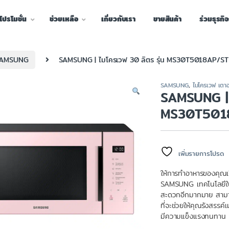
โปรโมชั่น
ช่วยเหลือ
เกี่ยวกับเรา
ขายสินค้า
ร่วมธุรกิ
AMSUNG
SAMSUNG | ไมโครเวฟ 30 ลิตร รุ่น MS30T5018AP/ST
SAMSUNG
,
ไมโครเวฟ เตา
SAMSUNG | ไ
MS30T501
เพิ่มรายการโปรด
ให้การทำอาหารของคุณเป
SAMSUNG เทคโนโลยีในก
สะดวกอีกมากมาย สามาร
ที่จะช่วยให้คุณรังสรรค์
มีความแข็งแรงทนทาน ต