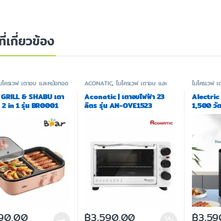
ที่เกี่ยวข้อง
มโครเวฟ เตาอบ และหม้อทอด
ACONATIC
,
ไมโครเวฟ เตาอบ และ
ไมโครเวฟ เ
หม้อทอด
 GRILL & SHABU เตา
Aconatic | เตาอบไฟฟ้า 23
Alectric 
ู 2 in 1 รุ่น BR0001
ลิตร รุ่น AN-OVE1523
1,500 วัตต
ประกัน 3 
290.00
฿
3,590.00
฿
3,59