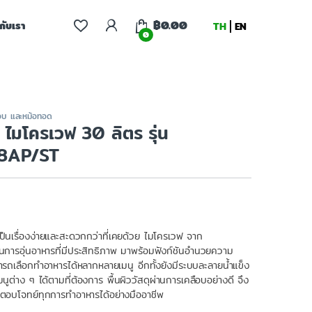
฿
0.00
จกับเรา
TH
EN
0
อบ และหม้อทอด
มโครเวฟ 30 ลิตร รุ่น
8AP/ST
็นเรื่องง่ายและสะดวกกว่าที่เคยด้วย ไมโครเวฟ จาก
ารอุ่นอาหารที่มีประสิทธิภาพ มาพร้อมฟังก์ชันอำนวยความ
ถเลือกทำอาหารได้หลากหลายเมนู อีกทั้งยังมีระบบละลายน้ำแข็ง
เมนูต่าง ๆ ได้ตามที่ต้องการ พื้นผิววัสดุผ่านการเคลือบอย่างดี จึง
อบโจทย์ทุกการทำอาหารได้อย่างมืออาชีพ