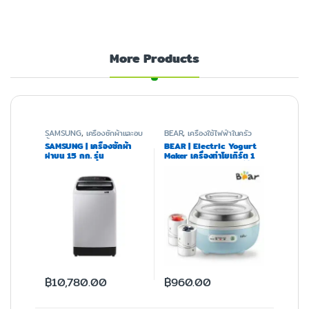
More Products
SAMSUNG
,
เครื่องซักผ้าและอบ
BEAR
,
เครื่องใช้ไฟฟ้าในครัว
ผ้า
SAMSUNG | เครื่องซักผ้า
BEAR | Electric Yogurt
ฝาบน 15 กก. รุ่น
Maker เครื่องทำโยเกิร์ต 1
WA15T5260BY/ST
ลิตร รุ่น BR0004 (ฟรีถ้วย
Ceramic 4 ถ้วย,ชามสแตน
เลส 1 ชิ้น)
฿
10,780.00
฿
960.00