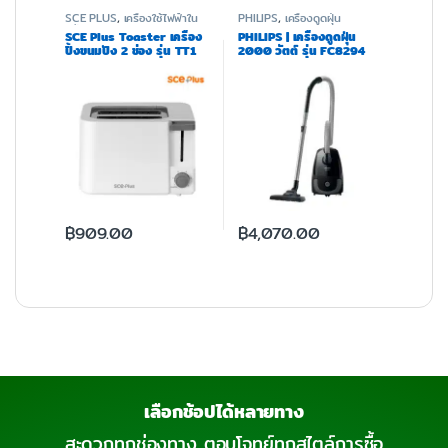
SCE PLUS
,
เครื่องใช้ไฟฟ้าใน
PHILIPS
,
เครื่องดูดฝุ่น
ครัว
SCE Plus Toaster เครื่อง
PHILIPS | เครื่องดูดฝุ่น
ปิ้งขนมปัง 2 ช่อง รุ่น TT1
2000 วัตต์ รุ่น FC8294
฿
909.00
฿
4,070.00
เลือกช้อปได้หลายทาง
สะดวกทุกช่องทาง ตอบโจทย์ทุกสไตล์การซื้อ