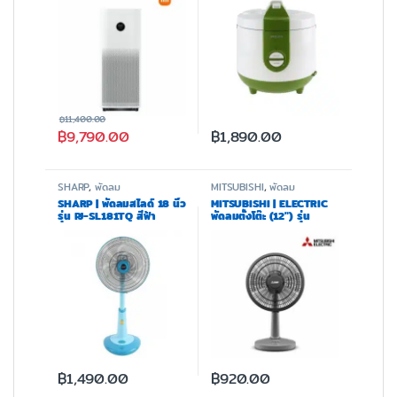
฿
11,400.00
฿
9,790.00
฿
1,890.00
SHARP
,
พัดลม
MITSUBISHI
,
พัดลม
SHARP | พัดลมสไลด์ 18 นิ้ว
MITSUBISHI | ELECTRIC
รุ่น PJ-SL181TQ สีฟ้า
พัดลมตั้งโต๊ะ (12″) รุ่น
D12A-GB – หลากสี
฿
1,490.00
฿
920.00