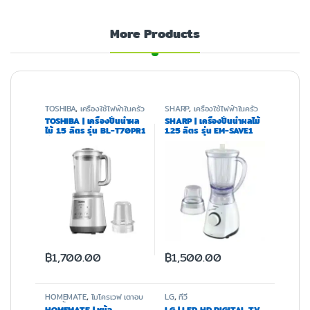
More Products
TOSHIBA
,
เครื่องใช้ไฟฟ้าในครัว
SHARP
,
เครื่องใช้ไฟฟ้าในครัว
TOSHIBA | เครื่องปั่นน้ำผล
SHARP | เครื่องปั่นน้ำผลไม้
ไม้ 1.5 ลิตร รุ่น BL-T70PR1
1.25 ลิตร รุ่น EM-SAVE1
สีขาว
฿
1,700.00
฿
1,500.00
HOMEMATE
,
ไมโครเวฟ เตาอบ
LG
,
ทีวี
และหม้อทอด
HOMEMATE | หม้อ
LG | LED HD DIGITAL TV