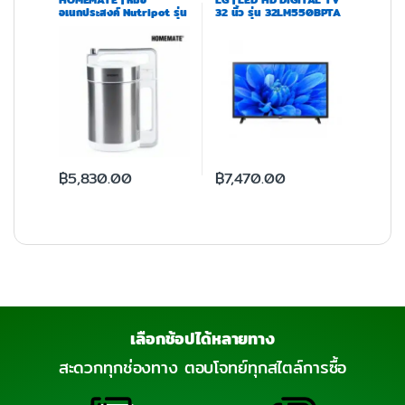
อเนกประสงค์ Nutripot รุ่น
32 นิ้ว รุ่น 32LM550BPTA
HOM-12DJ12
ATM
฿
5,830.00
฿
7,470.00
เลือกช้อปได้หลายทาง
สะดวกทุกช่องทาง ตอบโจทย์ทุกสไตล์การซื้อ