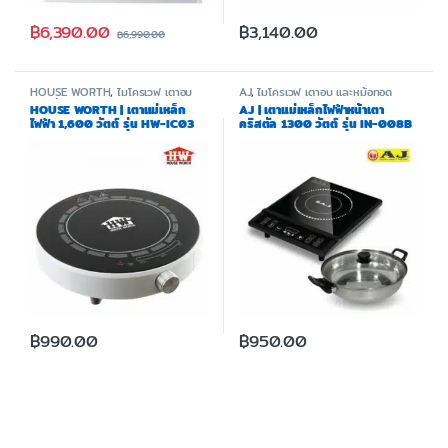
฿
6,390.00
฿
3,140.00
฿
6,990.00
HOUSE WORTH
,
ไมโครเวฟ เตาอบ
AJ
,
ไมโครเวฟ เตาอบ และหม้อทอด
และหม้อทอด
HOUSE WORTH | เตาแม่เหล็ก
AJ | เตาแม่เหล็กไฟฟ้าหน้าเตา
ไฟฟ้า 1,600 วัตต์ รุ่น HW-IC03
คริสตัล 1300 วัตต์ รุ่น IN-008B
฿
990.00
฿
950.00