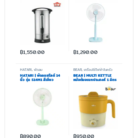
฿
1,550.00
฿
1,290.00
HATARI
,
พัดลม
BEAR
,
เครื่องใช้ไฟฟ้าในครัว
HATARI | พัดลมสไลด์ 14
BEAR | MULTI KETTLE
นิ้ว รุ่น S14M1 สีเขียว
หม้อต้มอเนกประสงค์ 1 ลิตร
รุ่น BR0050
฿
890.00
฿
950.00