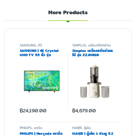
More Products
SAMSUNG
,
ทีวี
SIMPLUS
,
เครื่องใช้ไฟฟ้าใน
ครัว
SAMSUNG | 4K Crystal
Simplus เครื่องสกัดน้ำผล
UHD TV 55 นิ้ว รุ่น
ไม้ รุ่น ZZJH010
UA55CU8100KXXT
฿
24,190.00
฿
4,679.00
PHILIPS
,
เตารีด
HAIER
,
ตู้เย็น
PHILIPS | Mercado เตารีด
HAIER | ตู้เย็น 1 ประตู 5.2