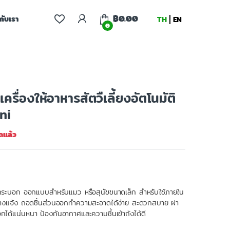
฿
0.00
จกับเรา
TH
EN
0
ครื่องให้อาหารสัตวืเลี้ยงอัตโนมัติ
ini
ดแล้ว
งกระบอก ออกแบบสำหรับแมว หรือสุนัขขนาดเล็ก สำหรับใช้ภายใน
้กลางแจ้ง ถอดชิ้นส่วนออกทำความสะอาดได้ง่าย สะดวกสบาย ฝา
กได้แน่นหนา ป้องกันอากาศและความชื้นเข้าถังได้ดี