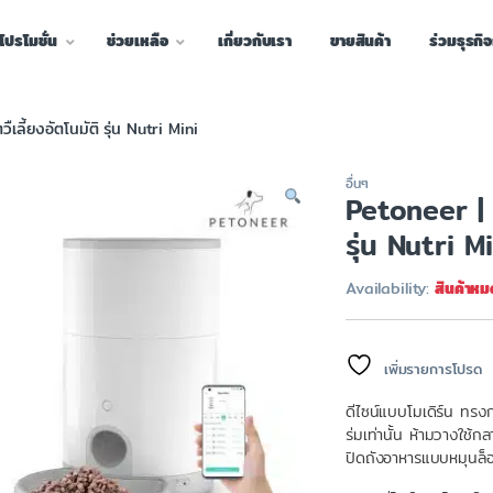
โปรโมชั่น
ช่วยเหลือ
เกี่ยวกับเรา
ขายสินค้า
ร่วมธุรกิ
ืเลี้ยงอัตโนมัติ รุ่น Nutri Mini
อื่นๆ
Petoneer | เ
รุ่น Nutri M
Availability:
สินค้าหม
เพิ่มรายการโปรด
ดีไซน์แบบโมเดิร์น ทร
ร่มเท่านั้น ห้ามวางใช
ปิดถังอาหารแบบหมุนล็อ