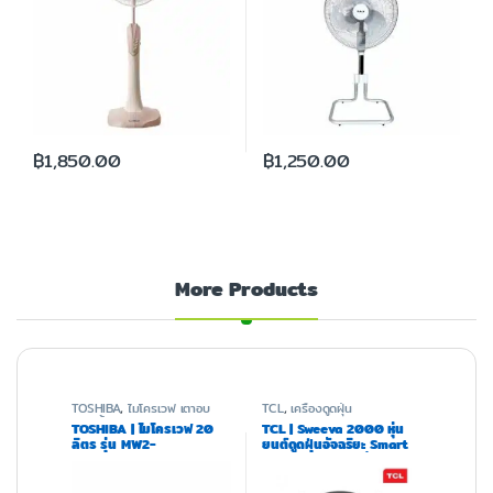
฿
1,850.00
฿
1,250.00
More Products
TOSHIBA
,
ไมโครเวฟ เตาอบ
TCL
,
เครื่องดูดฝุ่น
และหม้อทอด
TOSHIBA | ไมโครเวฟ 20
TCL | Sweeva 2000 หุ่น
ลิตร รุ่น MW2-
ยนต์ดูดฝุ่นอัจฉริยะ Smart
MG20PE(BK)
Robot Vacuum สั่งงานผ่าน
แอพ แรงดูด 2000 PA
เซ็นเซอร์กันตกและกระแทก