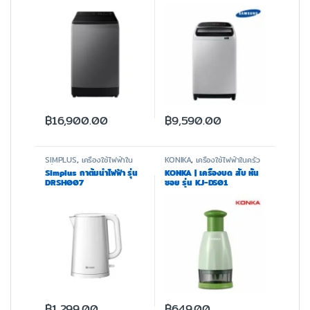
WA16CG6745BDST
WA90T5160BW/ST
฿
16,900.00
฿
9,590.00
SIMPLUS
,
เครื่องใช้ไฟฟ้าใน
KONIKA
,
เครื่องใช้ไฟฟ้าในครัว
ครัว
Simplus กาต้มน้ำไฟฟ้า รุ่น
KONKA | เครื่องบด สับ หั่น
DRSH007
ซอย รุ่น KJ-DS01
฿
1,299.00
฿
649.00