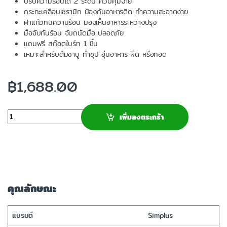
ปรับความร้อนได้ 2 ระดับ ควบคุมง่าย
กระทะเคลือบเซรามิก ป้องกันอาหารติด ทำความสะอาดง่าย
ฝาแก้วทนความร้อน มองเห็นอาหารระหว่างปรุง
มือจับกันร้อน จับถนัดมือ ปลอดภัย
แถมฟรี สก๊อตไบร์ท 1 ชิ้น
เหมาะสำหรับต้มชาบู ทำซุป อุ่นอาหาร ผัด หรือทอด
฿
1,688.00
จำนวน
เพิ่มลงตระกร้า
คุณลักษณะ
แบรนด์
Simplus