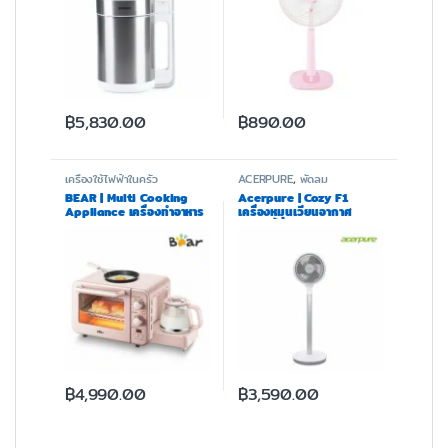
฿
5,830.00
฿
890.00
เครื่องใช้ไฟฟ้าในครัว
ACERPURE
,
พัดลม
BEAR | Multi Cooking
Acerpure | Cozy F1
Appliance เครื่องทำอาหาร
เครื่องหมุนเวียนอากาศ
อเนกประสงค์ รุ่น BR0008
พัดลมตั้งโต๊ะ ใบพัดขนาด 9
นิ้ว
฿
4,990.00
฿
3,590.00