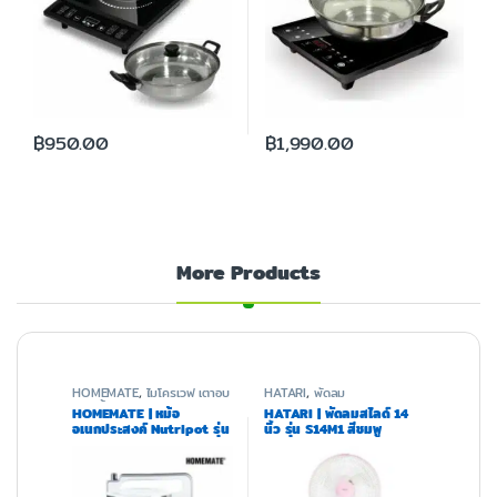
฿
950.00
฿
1,990.00
More Products
HOMEMATE
,
ไมโครเวฟ เตาอบ
HATARI
,
พัดลม
และหม้อทอด
HOMEMATE | หม้อ
HATARI | พัดลมสไลด์ 14
อเนกประสงค์ Nutripot รุ่น
นิ้ว รุ่น S14M1 สีชมพู
HOM-12DJ12