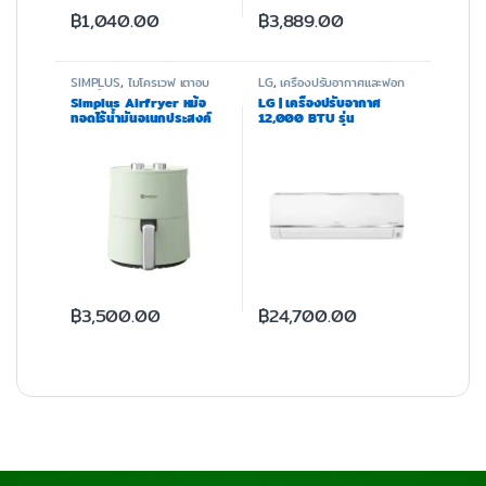
฿
1,040.00
฿
3,889.00
SIMPLUS
,
ไมโครเวฟ เตาอบ
LG
,
เครื่องปรับอากาศและฟอก
และหม้อทอด
อากาศ
Simplus Airfryer หม้อ
LG | เครื่องปรับอากาศ
ทอดไร้น้ำมันอเนกประสงค์
12,000 BTU รุ่น
รุ่น KQZG007
IK13RN.SR2
฿
3,500.00
฿
24,700.00