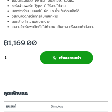
ใบมีดสแตนเลส 10 แฉก ปั่นละเอียด รวดเร็ว
ชาร์จผ่านพอร์ต Type-C ใช้งานได้นาน
มัลติฟังก์ชั่น ปั่นผลไม้ ผัก และน้ำแข็งก้อนเล็กได้
วัสดุปลอดภัยต่อการสัมผัสอาหาร
ถอดล้างทำความสะอาดง่าย
เหมาะสำหรับพกติดตัวไปทำงาน เดินทาง หรือออกกำลังกาย
฿
1,169.00
จำนวน
เพิ่มลงตระกร้า
คุณลักษณะ
แบรนด์
Simplus