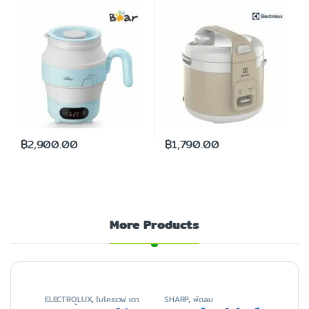
BR0007 (แถมฟรีถุงผ้า)
฿
2,900.00
฿
1,790.00
More Products
ELECTROLUX
,
ไมโครเวฟ เตา
SHARP
,
พัดลม
อบ และหม้อทอด