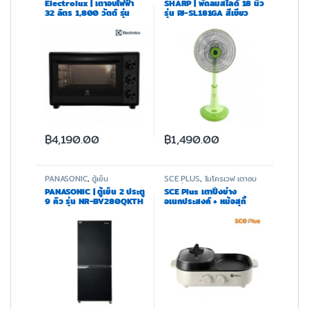
Electrolux | เตาอบไฟฟ้า
SHARP | พัดลมสไลด์ 18 นิ้ว
32 ลิตร 1,800 วัตต์ รุ่น
รุ่น PJ-SL181GA สีเขียว
EOT3218XG
฿
4,190.00
฿
1,490.00
PANASONIC
,
ตู้เย็น
SCE PLUS
,
ไมโครเวฟ เตาอบ
และหม้อทอด
PANASONIC | ตู้เย็น 2 ประตู
SCE Plus เตาปิ้งย่าง
9 คิว รุ่น NR-BV280QKTH
อเนกประสงค์ + หม้อสุกี้
ความจุ 1.3 ลิตร รุ่น G20