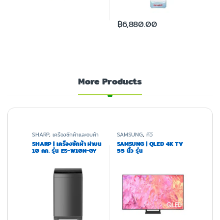
฿
6,880.00
More Products
SHARP
,
เครื่องซักผ้าและอบผ้า
SAMSUNG
,
ทีวี
SHARP | เครื่องซักผ้า ฝาบน
SAMSUNG | QLED 4K TV
10 กก. รุ่น ES-W10N-GY
55 นิ้ว รุ่น
QA55Q65CAKXXT