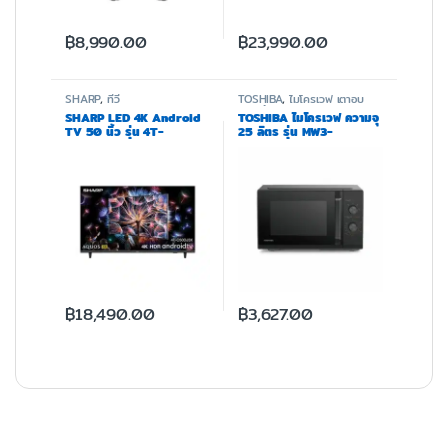
฿
8,990.00
฿
23,990.00
SHARP
,
ทีวี
TOSHIBA
,
ไมโครเวฟ เตาอบ
และหม้อทอด
SHARP LED 4K Android
TOSHIBA ไมโครเวฟ ความจุ
TV 50 นิ้ว รุ่น 4T-
25 ลิตร รุ่น MW3-
C50DJ3X
MM25PE(BK)
฿
18,490.00
฿
3,627.00