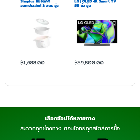
Simplus หม้อไฟฟ้า
LG | OLED 4K Smart TV
อเนกประสงค์ 3 ลิตร รุ่น
55 นิ้ว รุ่น
DZGH010
OLED55B3PSA.ATM
฿
1,688.00
฿
59,800.00
เลือกช้อปได้หลายทาง
สะดวกทุกช่องทาง ตอบโจทย์ทุกสไตล์การซื้อ