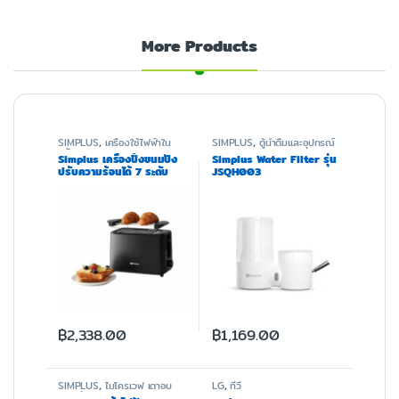
More Products
SIMPLUS
,
เครื่องใช้ไฟฟ้าใน
SIMPLUS
,
ตู้น้ำดื่มและอุปกรณ์
ครัว
Simplus เครื่องปิ้งขนมปัง
Simplus Water Filter รุ่น
ปรับความร้อนได้ 7 ระดับ
JSQH003
DSLU007
฿
2,338.00
฿
1,169.00
SIMPLUS
,
ไมโครเวฟ เตาอบ
LG
,
ทีวี
และหม้อทอด