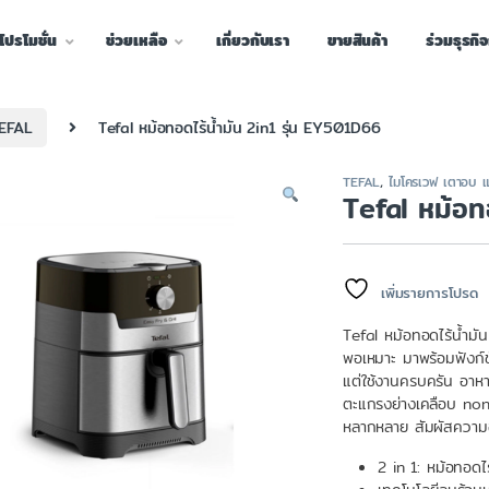
โปรโมชั่น
ช่วยเหลือ
เกี่ยวกับเรา
ขายสินค้า
ร่วมธุรกิ
EFAL
Tefal หม้อทอดไร้น้ำมัน 2in1 รุ่น EY501D66
TEFAL
,
ไมโครเวฟ เตาอบ 
Tefal หม้อท
เพิ่มรายการโปรด
Tefal หม้อทอดไร้น้ำ
พอเหมาะ มาพร้อมฟังก์ชัน
แต่ใช้งานครบครัน อาห
ตะแกรงย่างเคลือบ non-
หลากหลาย สัมผัสความ
2 in 1: หม้อทอดไร้