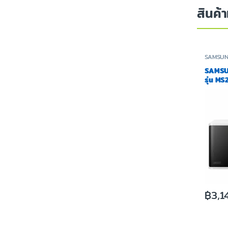
สินค้า
SAMSU
ทอด
SAMSUN
รุ่น M
฿
3,1