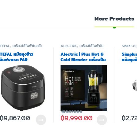
More Products
TEFAL
,
เครื่องใช้ไฟฟ้าในครัว
ALECTRIC
,
เครื่องใช้ไฟฟ้าใน
SIMPLUS
ครัว
ครัว
TEFAL หม้อหุงข้าว
Alectric | Plus Hot &
Simplu
อินฟราเรด FAR
Cold Blender เครื่องปั่น
หม้อหุงข
INFRARED IH รุ่น
ร้อนเย็นพลังสูง 1.75 ลิตร
ลิตร รุ
RK886865 ความจุ 1.5
1000 วัตต์ รุ่น HCB1 –
ลิตร
รับประกัน 3 ปี
฿
10,990.00
฿
9,867.00
฿
9,990.00
฿
2,7