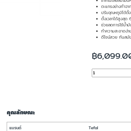
เทคโนโลยีลมร้อนห
ตะแกรงย่างทำจาก
ปรับอุณหภูมิได้ต
ตั้งเวลาได้สูงสุด
ช่วยลดการใช้น้ำม
ทำความสะอาดง่าย
ดีไซน์สวย ทันสม
฿
6,099.0
จำนวน
คุณลักษณะ
แบรนด์
Tefal