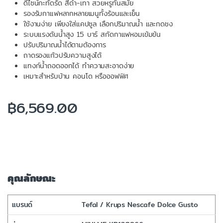
ดีไซน์กะทัดรัด สีดำ-เทา สวยหรูทันสมัย
รองรับกาแฟหลากหลายเมนูทั้งร้อนและเย็น
ใช้งานง่าย เพียงใส่แคปซูล เลือกปริมาณน้ำ และกดชง
ระบบแรงดันน้ำสูง 15 บาร์ สกัดกาแฟหอมเข้มข้น
ปรับปริมาณน้ำได้ตามต้องการ
ถาดรองแก้วปรับความสูงได้
แทงก์น้ำถอดออกได้ ทำความสะอาดง่าย
เหมาะสำหรับบ้าน คอนโด หรือออฟฟิศ
฿
6,569.00
คุณลักษณะ
แบรนด์
Tefal / Krups Nescafe Dolce Gusto