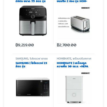
ดิจิทัล ขนาด 7.5 ลิตร รุ่น
ขนมปัง 2 ช่อง รุ่น HOM-
EY855D68
236031A
฿
9,219.00
฿
2,700.00
SAMSUNG
,
ไมโครเวฟ เตาอบ
HOMEMATE
,
เครื่องปรับอากาศ
และหม้อทอด
และฟอกอากาศ
SAMSUNG | ไมโครเวฟ 23
HOMEMATE | เครื่องดูด
ลิตร รุ่น
ความชื้น 30 ตร.ม. +HEPA
MS23K3513AW/ST
รุ่น HOM-1630L2