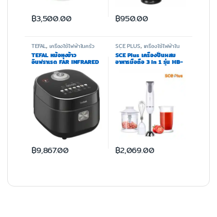
฿
3,500.00
฿
950.00
TEFAL
,
เครื่องใช้ไฟฟ้าในครัว
SCE PLUS
,
เครื่องใช้ไฟฟ้าใน
ครัว
TEFAL หม้อหุงข้าว
SCE Plus เครื่องปั่นผสม
อินฟราเรด FAR INFRARED
อาหารมือถือ 3 in 1 รุ่น HB-
IH รุ่น RK886865 ความจุ
A1
1.5 ลิตร
฿
9,867.00
฿
2,069.00