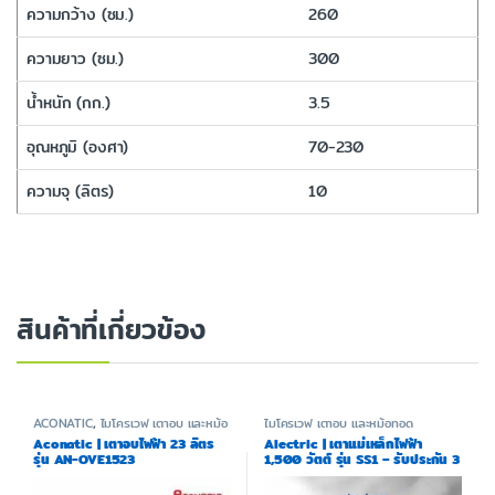
ความกว้าง (ซม.)
260
ความยาว (ซม.)
300
น้ำหนัก (กก.)
3.5
อุณหภูมิ (องศา)
70-230
ความจุ (ลิตร)
10
สินค้าที่เกี่ยวข้อง
ACONATIC
,
ไมโครเวฟ เตาอบ และหม้อ
ไมโครเวฟ เตาอบ และหม้อทอด
ทอด
Aconatic | เตาอบไฟฟ้า 23 ลิตร
Alectric | เตาแม่เหล็กไฟฟ้า
รุ่น AN-OVE1523
1,500 วัตต์ รุ่น SS1 – รับประกัน 3
ปี A