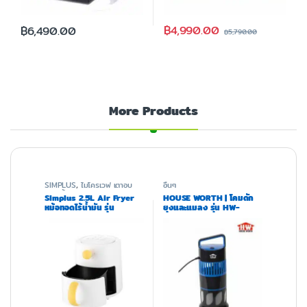
฿
4,990.00
฿
6,490.00
฿
5,790.00
More Products
SIMPLUS
,
ไมโครเวฟ เตาอบ
อื่นๆ
และหม้อทอด
Simplus 2.5L Air Fryer
HOUSE WORTH | โคมดัก
หม้อทอดไร้น้ำมัน รุ่น
ยุงและแมลง รุ่น HW-
KQZG021
K504BB