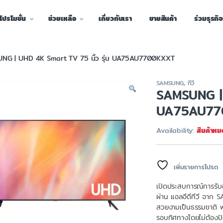
โปรโมชั่น
ช่วยเหลือ
เกี่ยวกับเรา
ขายสินค้า
ร่วมธุรกิ
NG | UHD 4K Smart TV 75 นิ้ว รุ่น UA75AU7700KXXT
SAMSUNG
,
ทีวี
SAMSUNG | 
UA75AU77
Availability:
สินค้าหม
เพิ่มรายการโปรด
เปิดประสบการณ์การรับช
ผ่าน แอลอีดีทีวี จาก 
สวยงามเป็นธรรมชาติ พร
รอบทิศทางโดยไม่ต้องปิด