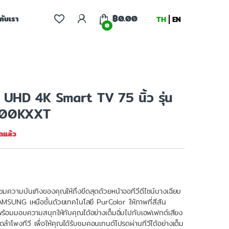
฿
0.00
จกับเรา
TH
EN
0
UHD 4K Smart TV 75 นิ้ว รุ่น
00KXXT
ดแล้ว
มความบันเทิงของคุณให้ถึงขีดสุดด้วยหน้าจอทีวีดีไซน์บางเฉียบ
SAMSUNG เหนือชั้นด้วยเทคโนโลยี PurColor ให้ภาพที่สีสัน
้อมมอบความสนุกให้กับคุณได้อย่างเต็มอิ่มไปกับเอฟเฟกต์เสียง
ลำโพงทีวี เพื่อให้คุณได้รับชมคอนเทนต์โปรดผ่านทีวีได้อย่างเต็ม