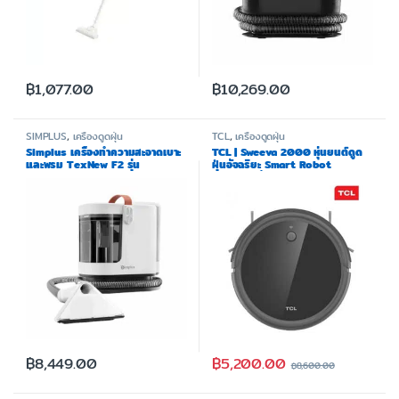
฿
1,077.00
฿
10,269.00
SIMPLUS
,
เครื่องดูดฝุ่น
TCL
,
เครื่องดูดฝุ่น
Simplus เครื่องทำความสะอาดเบาะ
TCL | Sweeva 2000 หุ่นยนต์ดูด
และพรม TexNew F2 รุ่น
ฝุ่นอัจฉริยะ Smart Robot
BYJH002
Vacuum สั่งงานผ่านแอพ แรงดูด
2000 PA เซ็นเซอร์กันตกและ
กระแทก
฿
5,200.00
฿
8,449.00
฿
8,600.00