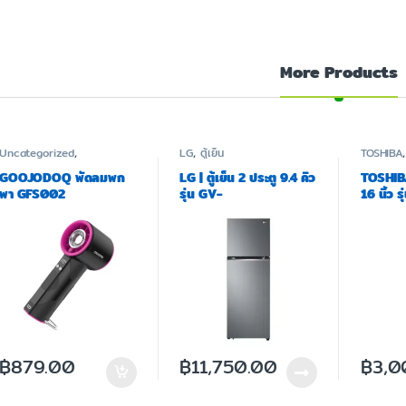
More Products
Uncategorized
,
LG
,
ตู้เย็น
TOSHIBA
GOOJODOQ
,
พัดลม
GOOJODOQ พัดลมพก
LG | ตู้เย็น 2 ประตู 9.4 คิว
TOSHIBA 
พา GFS002
รุ่น GV-
16 นิ้ว ร
D252PQMB.ADSPLMT
DSY80
฿
879.00
฿
11,750.00
฿
3,0