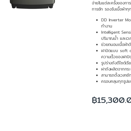
จ่ายในแต่ละครั้งของกา
การซัก รองรับเนื้อผ้าท
DD Inverter Mot
ทำงาน
Intelligent Sen
ปริมาณน้ำ และเว
ช่วยถนอมเนื้อผ้า
ฝาปิดแบบ soft cl
ความเร็วของฝาปิด
รูปร่างถังดีไซด์เ
ฝาถังผลิตจากกระจ
สามารถตั้งเวลาซั
ครอบคลุมทุกรูปแ
฿
15,300.