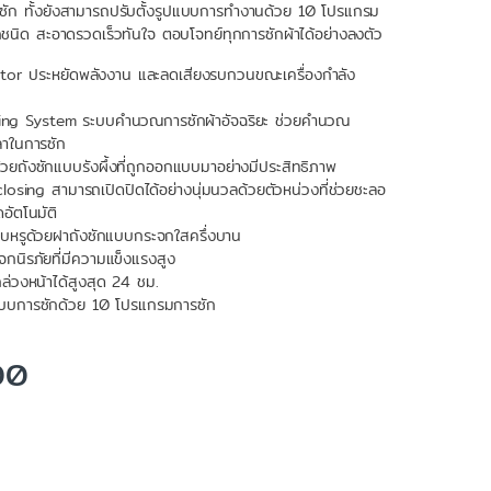
รซัก ทั้งยังสามารถปรับตั้งรูปแบบการทำงานด้วย 10 โปรแกรม
ุกชนิด สะอาดรวดเร็วทันใจ ตอบโจทย์ทุกการซักผ้าได้อย่างลงตัว
or ประหยัดพลังงาน และลดเสียงรบกวนขณะเครื่องกำลัง
sing System ระบบคำนวณการซักผ้าอัจฉริยะ ช่วยคำนวณ
ลาในการซัก
ด้วยถังซักแบบรังผึ้งที่ถูกออกแบบมาอย่างมีประสิทธิภาพ
osing สามารถเปิดปิดได้อย่างนุ่มนวลด้วยตัวหน่วงที่ช่วยชะลอ
อัตโนมัติ
รียบหรูด้วยฝาถังซักแบบกระจกใสครึ่งบาน
กนิรภัยที่มีความแข็งแรงสูง
กล่วงหน้าได้สูงสุด 24 ชม.
บบการซักด้วย 10 โปรแกรมการซัก
00