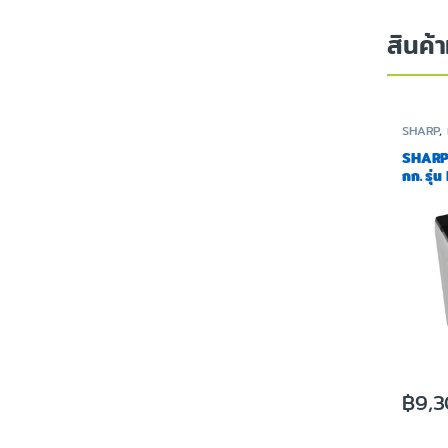
สินค้า
SHARP
,
SHARP |
กก. รุ
฿
9,