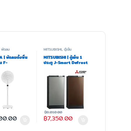
,
พัดลม
MITSUBISHI
,
ตู้เย็น
| พัดลมตั้งพื้น
MITSUBISHI | ตู้เย็น 1
ุ่น F-
ประตู J-Smart Defrost
TH(W)
ขนาด 6.0 Q รุ่น MR-
17RJA
฿
8,010.00
00.00
฿
7,350.00