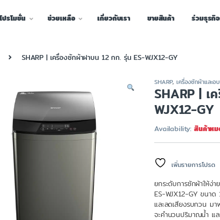
โปรโมชั่น
ช่วยเหลือ
เกี่ยวกับเรา
ขายสินค้า
ร่วมธุรกิ
SHARP | เครื่องซักผ้าฝาบน 12 กก. รุ่น ES-WJX12-GY
SHARP
,
เครื่องซักผ้าและอบ
SHARP | เครื
WJX12-GY
Availability:
สินค้าหม
เพิ่มรายการโปรด
ยกระดับการซักผ้าให้ง่า
ES-WJX12-GY ขนาด 12
และลดเสียงรบกวน มาพร
จะคำนวนปริมาณน้ำ และเ