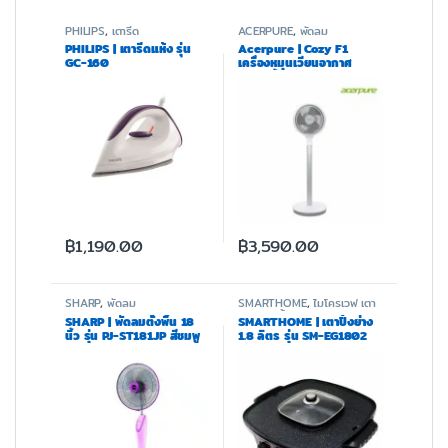
PHILIPS
,
เตารีด
ACERPURE
,
พัดลม
PHILIPS | เตารีดแห้ง รุ่น
Acerpure | Cozy F1
GC-160
เครื่องหมุนเวียนอากาศ
พัดลมตั้งโต๊ะ ใบพัดขนาด 9
นิ้ว
฿
1,190.00
฿
3,590.00
SHARP
,
พัดลม
SMARTHOME
,
ไมโครเวฟ เตา
อบ และหม้อทอด
SHARP | พัดลมตั้งพื้น 18
SMARTHOME | เตาปิ้งย่าง
นิ้ว รุ่น PJ-ST181JP สีชมพู
1.8 ลิตร รุ่น SM-EG1802