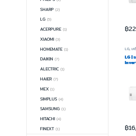
SHARP
(2)
LG
(5)
฿
22
ACERPURE
(1)
XIAOMI
(3)
HOMEMATE
LG
,
เค
(1)
อากาศ
LG | 
DAIKIN
(7)
Inver
ITR10
ALECTRIC
(1)
HAIER
(7)
MEX
(1)
SIMPLUS
(4)
SAMSUNG
(1)
HITACHI
(4)
฿
16
FINEXT
(1)