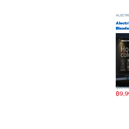
ALECTR
Alectr
Blender
พลังสูง
รุ่น HC
฿
10,99
฿
9,