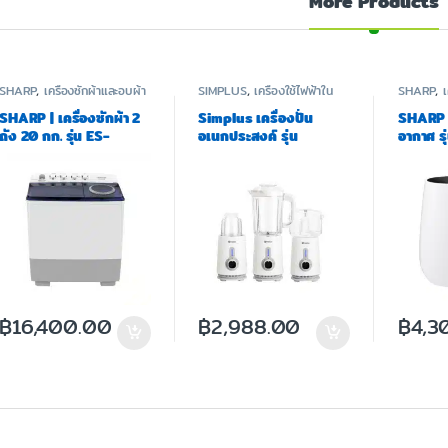
More Products
SHARP
,
เครื่องซักผ้าและอบผ้า
SIMPLUS
,
เครื่องใช้ไฟฟ้าใน
SHARP
,
ครัว
ฟอกอากา
SHARP | เครื่องซักผ้า 2
Simplus เครื่องปั่น
SHARP |
ถัง 20 กก. รุ่น ES-
อเนกประสงค์ รุ่น
อากาศ ร
TW200BL
LLJH005
฿
16,400.00
฿
2,988.00
฿
4,3