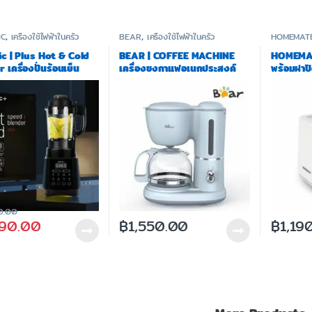
IC
,
เครื่องใช้ไฟฟ้าในครัว
BEAR
,
เครื่องใช้ไฟฟ้าในครัว
HOMEMAT
ic | Plus Hot & Cold
BEAR | COFFEE MACHINE
HOMEMATE
 เครื่องปั่นร้อนเย็น
เครื่องชงกาแฟอเนกประสงค์
พร้อมฝาป
 1.75 ลิตร 1000 วัตต์
รุ่น BR0048
B1 – รับประกัน 3 ปี
0.00
990.00
฿
1,550.00
฿
1,19