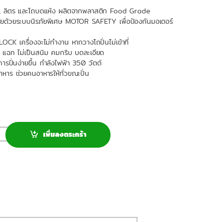
ุ 1 ลิตร และโถบดแห้ง ผลิตจากพลาสติก Food Grade
ยด้วยระบบนิรภัยพิเศษ MOTOR SAFETY เพื่อป้องกันมอเตอร์
CK เครื่องจะไม่ทำงาน หากวางโถปั่นไม่เข้าที่
แฉก ไม่เป็นสนิม คมกริบ บดละเอียด
้การปั่นง่ายขึ้น กำลังไฟฟ้า 350 วัตต์
หาร ช่วยคนอาหารให้ทั่วขณะปั่น
เพิ่มลงตระกร้า