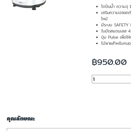
โถปั่นน้ำ ความจ
เสริมความปลอดภั
ไหม้
มีระบบ SAFETY LO
ใบมีดสแตนเลส 4 
ปุ่ม Pulse เพื่อให
ไม้พายสำหรับคนอา
฿
950.00
จำนวน
คุณลักษณะ