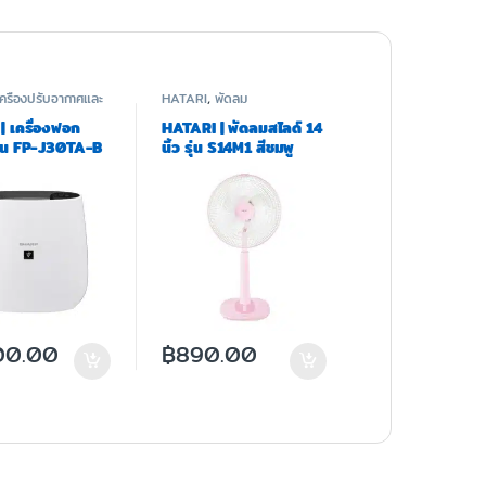
เครื่องปรับอากาศและ
HATARI
,
พัดลม
ศ
 เครื่องฟอก
HATARI | พัดลมสไลด์ 14
ุ่น FP-J30TA-B
นิ้ว รุ่น S14M1 สีชมพู
00.00
฿
890.00