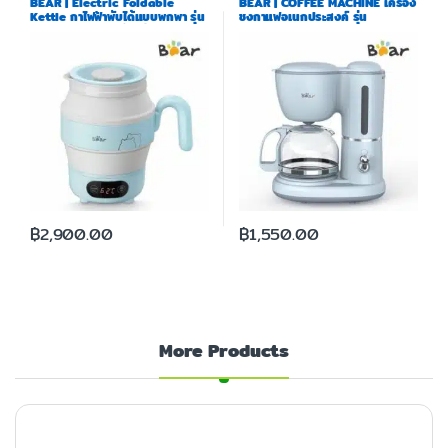
BEAR | Electric Foldable
BEAR | COFFEE MACHINE เครื่อง
Kettle กาไฟฟ้าพับได้แบบพกพา รุ่น
ชงกาแฟอเนกประสงค์ รุ่น
BR0007 (แถมฟรีถุงผ้า)
BR0048
฿
2,900.00
฿
1,550.00
More Products