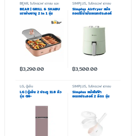
BEAR
,
ไมโครเวฟ เตาอบ และ
SIMPLUS
,
ไมโครเวฟ เตาอบ
หม้อทอด
และหม้อทอด
BEAR | GRILL & SHABU
Simplus Airfryer หม้อ
เตาย่างชาบู 2 in 1 รุ่น
ทอดไร้น้ำมันอเนกประสงค์
BR0001
รุ่น KQZG007
฿
3,290.00
฿
3,500.00
LG
,
ตู้เย็น
SIMPLUS
,
ไมโครเวฟ เตาอบ
และหม้อทอด
LG | ตู้เย็น 2 ประตู 11.8 คิว
Simplus หม้อไฟฟ้า
รุ่น GN-
อเนกประสงค์ 2 ลิตร รุ่น
X332PPGB.ACKPLMT
DZGH006-9