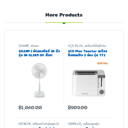
More Products
SHARP
,
พัดลม
SCE PLUS
,
เครื่องใช้ไฟฟ้าใน
ครัว
SHARP | พัดลมสไลด์ 16 นิ้ว
SCE Plus Toaster เครื่อง
รุ่น PJ-SL165 GY สีเทา
ปิ้งขนมปัง 2 ช่อง รุ่น TT1
฿
1,040.00
฿
909.00
HITACHI
,
เครื่องทำน้ำอุ่นและน้ำ
SIMPLUS
,
เครื่องดูดฝุ่น
ร้อน