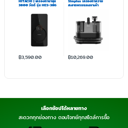
HITACHI | เครื่องทำน้ำอุ่น
Simplus เครื่องทำความ
3800 วัตต์ รุ่น HES-38G
สะอาดพรมและเบาะผ้า
Black
TexNew F1 รุ่น BYJH001
฿
3,590.00
฿
10,269.00
เลือกช้อปได้หลายทาง
สะดวกทุกช่องทาง ตอบโจทย์ทุกสไตล์การซื้อ