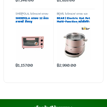
฿
7,140.00
฿
1,818.00
SHEEPOLA
,
ไมโครเวฟ เตาอบ
BEAR
,
ไมโครเวฟ เตาอบ และ
และหม้อทอด
หม้อทอด
SHEEPOLA เตาอบ 12 ลิตร
BEAR | Electric Hot Pot
ลายหมี สีชมพู
Multi-Function หม้อไฟฟ้า
อเนกประสงค์ 2 ชั้น รุ่น
BR0042
฿
1,157.00
฿
2,990.00