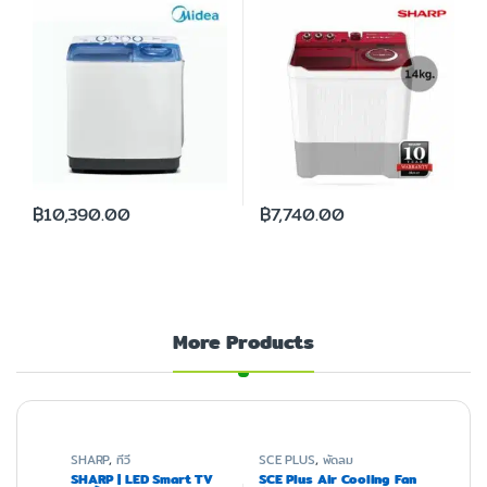
฿
10,390.00
฿
7,740.00
More Products
SHARP
,
ทีวี
SCE PLUS
,
พัดลม
SHARP | LED Smart TV
SCE Plus Air Cooling Fan