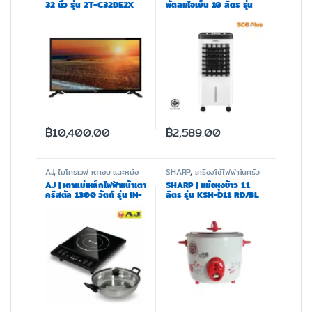
32 นิ้ว รุ่น 2T-C32DE2X
พัดลมไอเย็น 10 ลิตร รุ่น
Max S
฿
10,400.00
฿
2,589.00
AJ
,
ไมโครเวฟ เตาอบ และหม้อ
SHARP
,
เครื่องใช้ไฟฟ้าในครัว
ทอด
AJ | เตาแม่เหล็กไฟฟ้าหน้าเตา
SHARP | หม้อหุงข้าว 1.1
คริสตัล 1300 วัตต์ รุ่น IN-
ลิตร รุ่น KSH-D11 RD/BL
008B