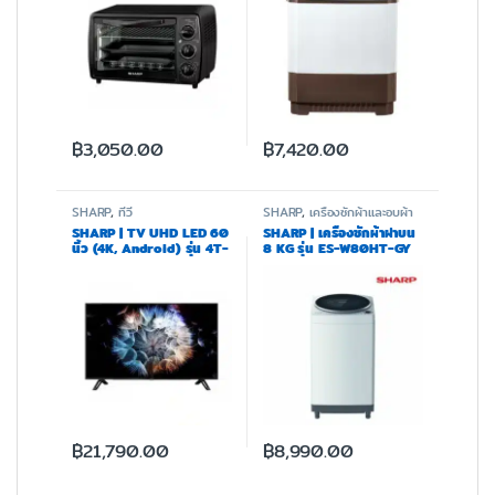
฿
3,050.00
฿
7,420.00
SHARP
,
ทีวี
SHARP
,
เครื่องซักผ้าและอบผ้า
SHARP | TV UHD LED 60
SHARP | เครื่องซักผ้าฝาบน
นิ้ว (4K, Android) รุ่น 4T-
8 KG รุ่น ES-W80HT-GY
C60CK1X
฿
21,790.00
฿
8,990.00