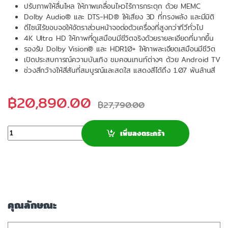
ปรับภาพให้ลื่นไหล ให้ภาพเคลื่อนไหวไร้การกระตุก ด้วย MEMC
Dolby Audio® และ DTS-HD® ให้เสียง 3D ที่ทรงพลัง และมีมิติ
ดีไซน์ไร้ขอบจอให้อัตราส่วนหน้าจอต่อตัวเครื่องที่สูงกว่าทีวีทั่วไป
4K Ultra HD ให้ภาพที่ดูเสมือนมีชีวิตจริงด้วยรายละเอียดที่มากขึ้น
รองรับ Dolby Vision® และ HDR10+ ให้ภาพละเอียดเสมือนมีชีวิต
เปิดประสบการณ์ความบันเทิง ชมคอนเทนท์ต่างๆ ด้วย Android TV
ช่วงสีกว้างให้สีสันที่สมบูรณ์และสดใส แสดงสีได้ถึง 1.07 พันล้านสี
฿
20,890.00
฿
27,790.00
จำนวน
เพิ่มลงตระกร้า
คุณลักษณะ