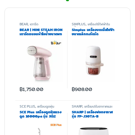
BEAR
,
เตารีด
SIMPLUS
,
เครื่องใช้ไฟฟ้าใน
ครัว
BEAR | MINI STEAM IRON
Simplus เครื่องบดเนื้อไฟฟ้า
เตารีดถนอมผ้าไอน้ำขนาดพก
ขนาดเล็กกะทัดรัด
พา รุ่น BR0049
DDJR005WH01
฿
1,750.00
฿
908.00
SCE PLUS
,
เครื่องดูดฝุ่น
SHARP
,
เครื่องปรับอากาศและ
ฟอกอากาศ
SCE Plus เครื่องดูดฝุ่นแรง
SHARP | เครื่องฟอกอากาศ
ดูด 16000pa รุ่น XG2
รุ่น FP-J30TA-B