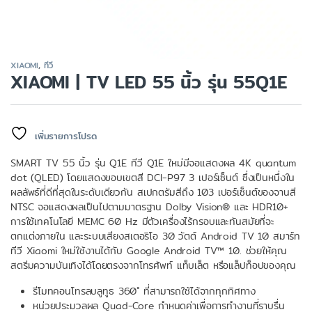
XIAOMI
,
ทีวี
XIAOMI | TV LED 55 นิ้ว รุ่น 55Q1E
เพิ่มรายการโปรด
SMART TV 55 นิ้ว รุ่น Q1E ทีวี Q1E ใหม่มีจอแสดงผล 4K quantum
dot (QLED) โดยแสดงขอบเขตสี DCI-P97 3 เปอร์เซ็นต์ ซึ่งเป็นหนึ่งใน
ผลลัพธ์ที่ดีที่สุดในระดับเดียวกัน สเปกตรัมสีถึง 103 เปอร์เซ็นต์ของจานสี
NTSC จอแสดงผลเป็นไปตามมาตรฐาน Dolby Vision® และ HDR10+
การใช้เทคโนโลยี MEMC 60 Hz มีตัวเครื่องไร้กรอบและทันสมัยที่จะ
ตกแต่งภายใน และระบบเสียงสเตอริโอ 30 วัตต์ Android TV 10 สมาร์ท
ทีวี Xiaomi ใหม่ใช้งานได้กับ Google Android TV™ 10. ช่วยให้คุณ
สตรีมความบันเทิงได้โดยตรงจากโทรศัพท์ แท็บเล็ต หรือแล็ปท็อปของคุณ
รีโมทคอนโทรลบลูทูธ 360˚ ที่สามารถใช้ได้จากทุกทิศทาง
หน่วยประมวลผล Quad-Core กำหนดค่าเพื่อการทำงานที่ราบรื่น